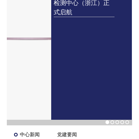
中心（浙江）正
江）正式获
航
——长三角
添创新引擎
中心新闻
党建要闻