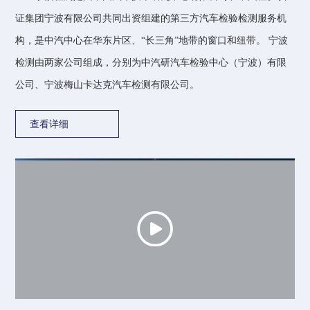
证集团宁波有限公司共同出资组建的第三方汽车检验检测服务机
宁波检验中心第八届（2025 届） “奋‘ 甬'争先 ”技能比武大赛暨表彰大会圆满落幕
2025-12-01
构，是中汽中心在华东片区、“长三角”地带的窗口和纽带。 宁波
以案为鉴筑防线 安全警钟鸣长响 宁波检验中心开展“事故震撼警示日”活动
2025-11-19
检测由两家公司组成，分别为中汽研汽车检验中心（宁波）有限
淬精技 立标杆｜宁波检验中心第八届（2025 届）“奋 ‘甬’争先”技能比武大赛回顾（一）
2025-11-25
公司、宁波梅山卡达克汽车检测有限公司。
喜报——科创高地再添新坐标！ 中汽研汽车检验中心（宁波）有限公司 获批宁波市重点企业研究院
2025-11-17
国家机动车产品质量检验检测中心（浙江）（筹） 通过国家市场监督管理总局现场验收
2025-11-18
查看详细
双节前夕大检查，筑牢安全“防护网” ——宁波检验中心在行动
2025-09-30
安全专项系列（五）深度剖析——筑牢环境仓安全防线活动
2025-09-29
廉政宣传月 | 家书传廉明 清风润宁检
2025-09-25
聚势焕新 聚力前行 | 宁波检验中心组织开展2025年团建拓展活动
2025-09-25
宁波检验中心QC小组在亚洲及全国级赛事中屡创佳绩
2025-09-17
中汽中心外部董事到宁波检验中心调研指导工作
2025-08-29
龚进峰到宁波检验中心调研指导工作
2025-08-18
宁波检验中心召开2025年第二次安委会会议 ——吹响“雷霆”专项行动号角
2025-08-14
“之江铸网-2025”浙江省车联网网络安全实车攻防演练 顺利举办
2025-08-01