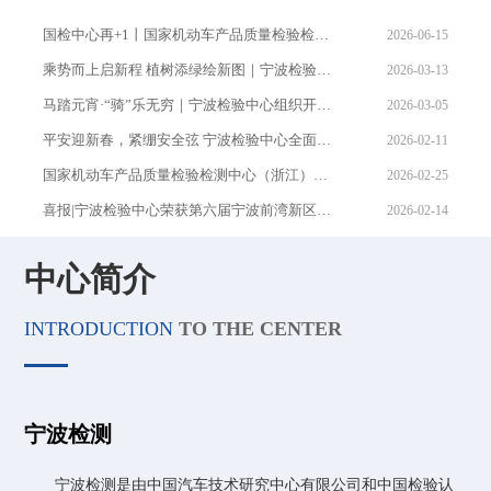
国检中心再+1丨国家机动车产品质量检验检测中心（浙江）正式启航
2026-06-15
乘势而上启新程 植树添绿绘新图｜宁波检验中心组织开展 植树节活动
2026-03-13
马踏元宵·“骑”乐无穷｜宁波检验中心组织开展元宵节活动
2026-03-05
平安迎新春，紧绷安全弦 宁波检验中心全面开展春节前安全大检查
2026-02-11
国家机动车产品质量检验检测中心（浙江）正式获批成立！ ——长三角汽车产业添创新引擎
2026-02-25
喜报|宁波检验中心荣获第六届宁波前湾新区质量奖
2026-02-14
宁波检验中心2025年度总结表彰大会顺利召开
2026-02-11
中心简介
波检验中心 第四届“服务提升月”复盘总结会议暨2025年度科研创新、质量体系工作总结会议圆满落幕
2026-01-28
宁波检验中心顺利召开2025年安全生产工作总结会议 暨2026年第一次安委会会议
2026-01-30
INTRODUCTION
TO THE CENTER
宁波检验中心开展节前“安全体检”全覆盖，筑牢元旦防线守护平安年
2026-01-04
周华到宁波检验中心调研指导工作
2025-12-24
李洧到宁波检验中心调研指导工作
2025-12-15
宁波检测
宁波检验中心与山东大学在第十四届中国创新挑战赛（宁波）中匹配成功
2025-12-12
宁波检测是由中国汽车技术研究中心有限公司和中国检验认
盯紧安全红线 压实主体责任 中汽中心对宁波检验中心开展安全生产专项督导检查
2025-12-03