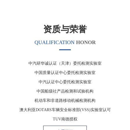
荣誉见证实力，创新引领未来 ——宁波检验中心在第十四届宁波品牌双评选活动中喜获“年度竞争力品牌”
2025-05-09
宁波检验中心建言献策 助力宁波打造全球智造创新之都
2025-05-09
资质与荣誉
夯实安全基，安心迎五一 ——宁波检验中心开展五一节前大检查
2025-04-30
赋能情绪思维・重塑客户体验——宁波检验中心开展“情绪思维：以客户为中心的新商业利器”全员培训
2025-04-21
QUALIFICATION
HONOR
严查除隐患 平安过清明 ——宁波检验中心开展清明节前大检查
2025-04-03
安全专项系列活动（二）： 聚焦用电安全—电动交通工具安全专项整治行动圆满收官
2025-04-08
中汽研华诚认证（天津）委托检测实验室
宁波检验中心第四届“服务提升月”启动会圆满召开 搭建体系固根基，焕新服务铸未来
2025-03-31
中国质量认证中心委托检测实验室
宁波市市场监督管理局局长陈坚军一行调研指导
2025-03-21
中汽认证中心委托检测实验室
“植 ”因有你 生机焕发｜宁波检验中心组织开展植树节活动
2025-03-12
中国船级社产品检测和试验机构
互学互鉴 共促发展 宁波工程学院邵千钧校长一行来访交流座谈
2025-03-12
机动车和非道路移动机械检测机构
召开2025年第一次经营工作部署会暨业绩指标签订会
2025-02-21
澳大利亚DOTARS车辆安全标准部(VSS)实验室认可
专业赋能--特种设备专项检查与专题培训
2025-02-28
TUV南德授权
战略转型·人才先行| 宁波检验中心开展“战略转型下企业人才队伍培养”中干培训
2024-08-24
道路运输车辆达标车型检测资质
环保先锋|宁波检验中心连续五年承接浙江新生产机动车及非道路移动机械环保检测重任
2024-08-19