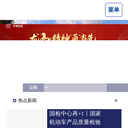
菜单
公告
2026乘势向新
热点新闻
心再+1丨国家
国家机动车
车产品质量检验
检验检测中