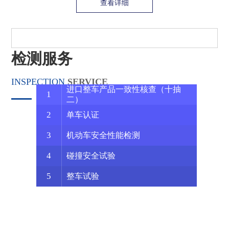
查看详细
国家CCC指定实验室
优势思维引领卓越服务 ——宁波检验中心员工价值成长培训营圆满落幕
2024-07-26
CMA国家级检验检测机构资质认定
新能力建成|面向下阶段轻型车排放法规重点测试能力
2024-08-04
CNAS证书
强化监督 落实责任 宁波检验中心召开第三季度安全生产委员会会议并启动防汛抗灾专项行动
2024-07-26
检测服务
向“新”而行 “质”焕新生 ——宁波检验中心开展“高效能人士七个工具”专题培训
2024-07-09
INSPECTION
SERVICE
共谋“新”发展 “质”变赢未来 宁波检验中心召开经营发展头脑风暴会
2024-07-10
进口整车产品一致性核查（十抽
1
打赢上半场 决战下半场 宁波检验中心召开2024年半年度经营会
2024-07-11
二）
2
宁波市市场监督管理局局长李国宏一行莅临宁波检验中心指导工作
单车认证
2024-07-20
法律为纲 筑治企之道 稳强企之基|宁波检验中心组织开展新《公司法》专题培训
2024-06-26
3
机动车安全性能检测
数字赋能 全民共享|宁波检验中心开展数字化素养与技能培训
2024-06-20
4
碰撞安全试验
宁波检验中心召开第三届“服务提升月”启动会
2024-06-28
5
整车试验
安全生产月 | 宁波检验中心开展安全生产培训及地震实战演练
2024-06-27
6
宁波大学机械学院副院长彭文飞、郑宇轩一行来 访宁波检验中心
重型排放节能试验
2024-06-07
中汽研汽车检验中心（宁波）有限公司地址：宁波杭州湾新区滨海二路727号
安全生产月 | 宁波检验中心“安全宣传咨询日” 活动圆满收官
2024-06-14
7
轻型排放节能试验
宁波梅山卡达克汽车检测有限公司地址：宁波梅山保税港区港浦路58号
安全生产月 | 安全专家进企“问诊”保障企业安全运行
2024-06-12