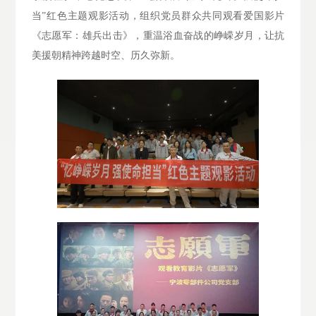
当”红色主题观影活动，组织党员群众共同观看爱国影片
《志愿军：雄兵出击》，重温浴血奋战的峥嵘岁月，让抗
美援朝精神跨越时空、历久弥新。