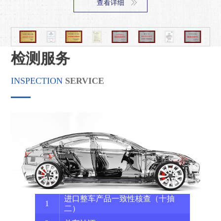
查看详细
国家CCC指定实验室
优势思维引领卓越服务 ——宁波检验中心员工价值成长培训营圆满落幕
2024-07-26
CMA国家级检验检测机构资质认定
新能力建成|面向下阶段轻型车排放法规重点测试能力
2024-08-04
CNAS证书
强化监督 落实责任 宁波检验中心召开第三季度安全生产委员会会议并启动防汛抗灾专项行动
2024-07-26
检测服务
向“新”而行 “质”焕新生 ——宁波检验中心开展“高效能人士七个工具”专题培训
2024-07-09
INSPECTION
SERVICE
共谋“新”发展 “质”变赢未来 宁波检验中心召开经营发展头脑风暴会
2024-07-10
打赢上半场 决战下半场 宁波检验中心召开2024年半年度经营会
2024-07-11
宁波市市场监督管理局局长李国宏一行莅临宁波检验中心指导工作
2024-07-20
法律为纲 筑治企之道 稳强企之基|宁波检验中心组织开展新《公司法》专题培训
2024-06-26
数字赋能 全民共享|宁波检验中心开展数字化素养与技能培训
2024-06-20
宁波检验中心召开第三届“服务提升月”启动会
2024-06-28
安全生产月 | 宁波检验中心开展安全生产培训及地震实战演练
2024-06-27
宁波大学机械学院副院长彭文飞、郑宇轩一行来 访宁波检验中心
2024-06-07
进口整车产品一致性核查（十抽
1
安全生产月 | 宁波检验中心“安全宣传咨询日” 活动圆满收官
2024-06-14
二）
安全生产月 | 安全专家进企“问诊”保障企业安全运行
2024-06-12