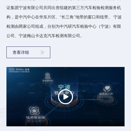
证集团宁波有限公司共同出资组建的第三方汽车检验检测服务机
宁波检验中心第八届（2025 届） “奋‘ 甬'争先 ”技能比武大赛暨表彰大会圆满落幕
2025-12-01
构，是中汽中心在华东片区、“长三角”地带的窗口和纽带。 宁波
以案为鉴筑防线 安全警钟鸣长响 宁波检验中心开展“事故震撼警示日”活动
2025-11-19
检测由两家公司组成，分别为中汽研汽车检验中心（宁波）有限
淬精技 立标杆｜宁波检验中心第八届（2025 届）“奋 ‘甬’争先”技能比武大赛回顾（一）
2025-11-25
公司、宁波梅山卡达克汽车检测有限公司。
喜报——科创高地再添新坐标！ 中汽研汽车检验中心（宁波）有限公司 获批宁波市重点企业研究院
2025-11-17
国家机动车产品质量检验检测中心（浙江）（筹） 通过国家市场监督管理总局现场验收
2025-11-18
查看详细
双节前夕大检查，筑牢安全“防护网” ——宁波检验中心在行动
2025-09-30
安全专项系列（五）深度剖析——筑牢环境仓安全防线活动
2025-09-29
廉政宣传月 | 家书传廉明 清风润宁检
2025-09-25
聚势焕新 聚力前行 | 宁波检验中心组织开展2025年团建拓展活动
2025-09-25
宁波检验中心QC小组在亚洲及全国级赛事中屡创佳绩
2025-09-17
中汽中心外部董事到宁波检验中心调研指导工作
2025-08-29
龚进峰到宁波检验中心调研指导工作
2025-08-18
宁波检验中心召开2025年第二次安委会会议 ——吹响“雷霆”专项行动号角
2025-08-14
“之江铸网-2025”浙江省车联网网络安全实车攻防演练 顺利举办
2025-08-01