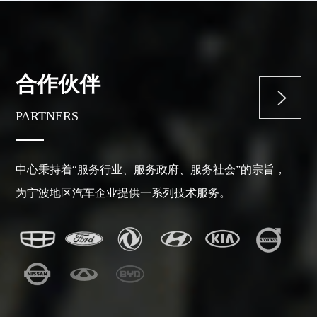
风雨同舟——防汛抗台专项整治行动
2025-07-31
暑你焕新 清凉护航｜宁波检验中心开展高温送清凉活动
2025-07-24
健康赋能 焕新提升｜宁波检验中心开展《夏季防暑与养生》公益讲座
2025-07-16
合作伙伴
重磅喜讯丨2 套中国体征热舒适假人系统顺利交付北汽研究总院
2025-07-15
查看更多
焕新提升 征程再启｜宁波检验中心召开上半年经营质量分析会
2025-07-14
PARTNERS
王晓杉到宁波检验中心调研指导工作
2025-06-30
宁波检验中心2025年“安全生产月”活动精彩回顾：全方位提升安全生产质效
2025-07-01
中心秉持着“服务行业、服务政府、服务社会”的宗旨，
筑牢防线——消防安全专项排查与应急演练专项活动
2025-06-13
为宁波地区汽车企业提供一系列技术服务。
宁波检验中心开展端午节前安全大检查 筑牢安全生产防线
2025-05-30
精控成本 焕新提升 | 宁波检验中心开展“成本管控与提质增效”中干培训
2025-05-20
擘画新蓝图 聚力新征程 宁波检验中心深入开展“十五五”战略规划研讨会
2025-05-23
汽车安全气囊标准与试验技术研究组2025年第一次工作会议成功召开
2025-05-20
精控成本 焕新提升 | 宁波检验中心开展“成本管控与提质增效”中干培训
2025-05-17
行业首发 零跑B10斩获“双星认证
2025-05-12