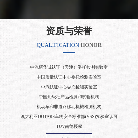
荣誉见证实力，创新引领未来 ——宁波检验中心在第十四届宁波品牌双评选活动中喜获“年度竞争力品牌”
2025-05-09
宁波检验中心建言献策 助力宁波打造全球智造创新之都
2025-05-09
资质与荣誉
夯实安全基，安心迎五一 ——宁波检验中心开展五一节前大检查
2025-04-30
赋能情绪思维・重塑客户体验——宁波检验中心开展“情绪思维：以客户为中心的新商业利器”全员培训
2025-04-21
QUALIFICATION
HONOR
严查除隐患 平安过清明 ——宁波检验中心开展清明节前大检查
2025-04-03
安全专项系列活动（二）： 聚焦用电安全—电动交通工具安全专项整治行动圆满收官
2025-04-08
中汽研华诚认证（天津）委托检测实验室
宁波检验中心第四届“服务提升月”启动会圆满召开 搭建体系固根基，焕新服务铸未来
2025-03-31
中国质量认证中心委托检测实验室
宁波市市场监督管理局局长陈坚军一行调研指导
2025-03-21
中汽认证中心委托检测实验室
“植 ”因有你 生机焕发｜宁波检验中心组织开展植树节活动
2025-03-12
中国船级社产品检测和试验机构
互学互鉴 共促发展 宁波工程学院邵千钧校长一行来访交流座谈
2025-03-12
机动车和非道路移动机械检测机构
召开2025年第一次经营工作部署会暨业绩指标签订会
2025-02-21
澳大利亚DOTARS车辆安全标准部(VSS)实验室认可
专业赋能--特种设备专项检查与专题培训
2025-02-28
TUV南德授权
战略转型·人才先行| 宁波检验中心开展“战略转型下企业人才队伍培养”中干培训
2024-08-24
道路运输车辆达标车型检测资质
环保先锋|宁波检验中心连续五年承接浙江新生产机动车及非道路移动机械环保检测重任
2024-08-19