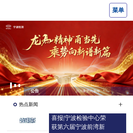
菜单
公告
2026乘势向新年
热点新闻
喜报|宁波检验中心荣
获第六届宁波前湾新