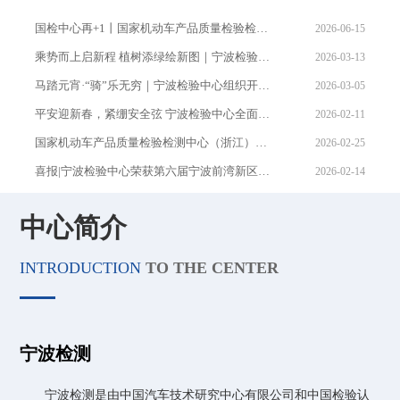
国检中心再+1丨国家机动车产品质量检验检测中心（浙江）正式启航
2026-06-15
乘势而上启新程 植树添绿绘新图｜宁波检验中心组织开展 植树节活动
2026-03-13
马踏元宵·“骑”乐无穷｜宁波检验中心组织开展元宵节活动
2026-03-05
平安迎新春，紧绷安全弦 宁波检验中心全面开展春节前安全大检查
2026-02-11
国家机动车产品质量检验检测中心（浙江）正式获批成立！ ——长三角汽车产业添创新引擎
2026-02-25
喜报|宁波检验中心荣获第六届宁波前湾新区质量奖
2026-02-14
宁波检验中心2025年度总结表彰大会顺利召开
2026-02-11
中心简介
波检验中心 第四届“服务提升月”复盘总结会议暨2025年度科研创新、质量体系工作总结会议圆满落幕
2026-01-28
宁波检验中心顺利召开2025年安全生产工作总结会议 暨2026年第一次安委会会议
2026-01-30
INTRODUCTION
TO THE CENTER
宁波检验中心开展节前“安全体检”全覆盖，筑牢元旦防线守护平安年
2026-01-04
周华到宁波检验中心调研指导工作
2025-12-24
李洧到宁波检验中心调研指导工作
2025-12-15
宁波检测
宁波检验中心与山东大学在第十四届中国创新挑战赛（宁波）中匹配成功
2025-12-12
宁波检测是由中国汽车技术研究中心有限公司和中国检验认
盯紧安全红线 压实主体责任 中汽中心对宁波检验中心开展安全生产专项督导检查
2025-12-03