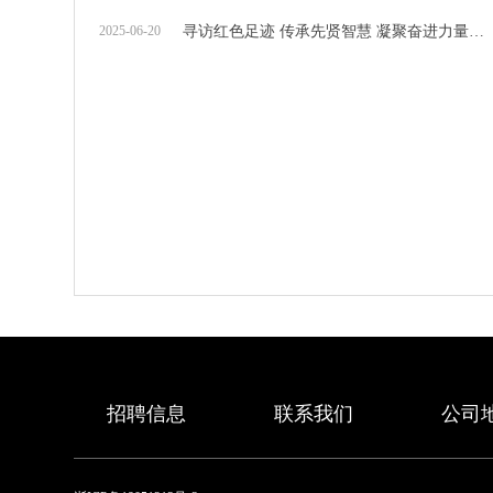
2025-06-20
寻访红色足迹 传承先贤智慧 凝聚奋进力量 | 宁波检验中心碰撞党支部与中国上海龙创汽车设计股份有限公司党支部开展党建共建活动
总支赴龙泉市第二中学 开展“结对助学，一对一帮扶”活动
招聘信息
联系我们
公司