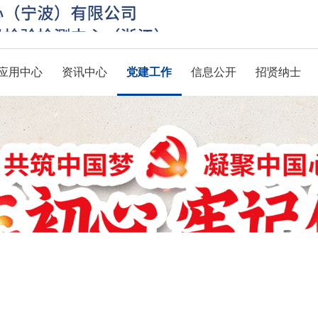
应用中心
资讯中心
党建工作
信息公开
招贤纳士