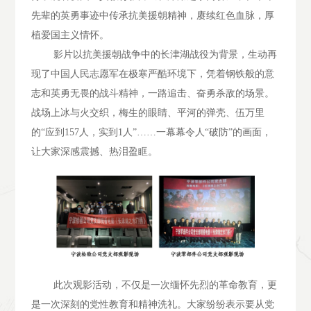
先辈的英勇事迹中传承抗美援朝精神，赓续红色血脉，厚
植爱国主义情怀。
影片以抗美援朝战争中的长津湖战役为背景，生动再
现了中国人民志愿军在极寒严酷环境下，凭着钢铁般的意
志和英勇无畏的战斗精神，一路追击、奋勇杀敌的场景。
战场上冰与火交织，梅生的眼睛、平河的弹壳、伍万里
的“应到157人，实到1人”……一幕幕令人“破防”的画面，
让大家深感震撼、热泪盈眶。
此次观影活动，不仅是一次缅怀先烈的革命教育，更
是一次深刻的党性教育和精神洗礼。大家纷纷表示要从党