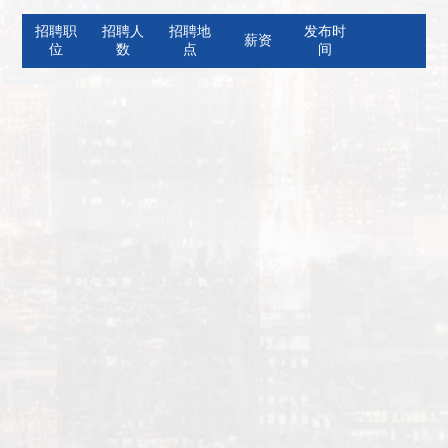
招聘职
招聘人
招聘地
发布时
薪资
位
数
点
间