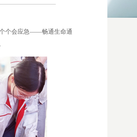
、个个会应急——畅通生命通
。