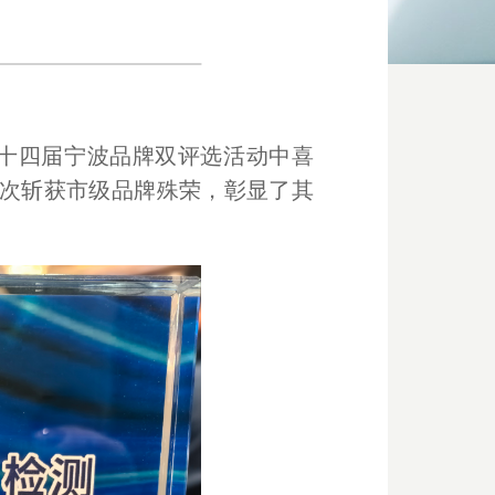
十
四
届宁波品牌双评选活动中喜
再次斩获市级品牌殊荣，彰显了其