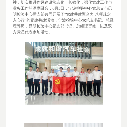
神，切实推进作风建设常态化、长效化，强化党建工作与
业务工作的深度融合，
6月3日，宁波检验中心党总支与昆
明检验中心党支部共同开展了“党建共建聚合力 八项规定
入心行”的党建共建活动，宁波检验中心党总支书记、总经
理郭勇，昆明检验中心党支部书记、总经理胥峰，以及双
方党员代表参加活动。