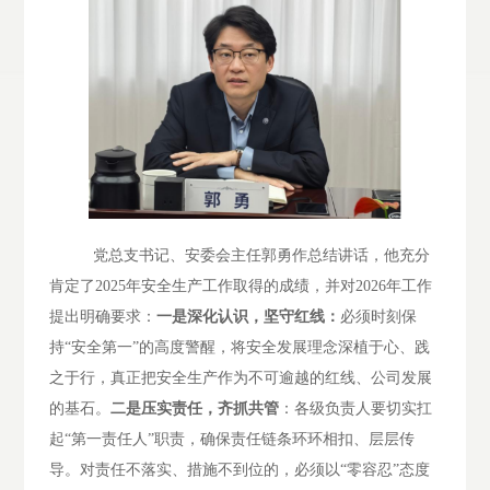
党总支书记、安委会主任郭勇作总结讲话，他
充分
肯定了
2025年安全生产工作取得的成绩，并对2026年工作
提出明确要求：
一是深化认识，坚守红线：
必须时刻保
持
“安全第一”的高度警醒，将安全发展理念深植于心、践
之于行，真正把安全生产作为不可逾越的红线、公司发展
的基石。
二是压实责任，齐抓共管
：各级负责人要切实扛
起
“第一责任人”职责，确保责任链条环环相扣、层层传
导。对责任不落实、措施不到位的，必须以“零容忍”态度