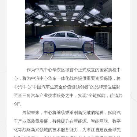
作为中汽中心华东区域首个正式成立的国家质检中
心，将为中汽中心华东一体化战略提供重要资质保障，将
中汽中心
“中国汽车生态全价值链领创者”的品牌定位辐射
至长三角汽车产业技术服务之中，实现“全链赋能，价值共
创”。
展望未来，中心将继续秉承创新突破的精神，赋能汽
车产业高质量发展，持续提升在新能源、智能网联、数字
化等战略新兴领域的技术服务能力，为浙江省建设全球先