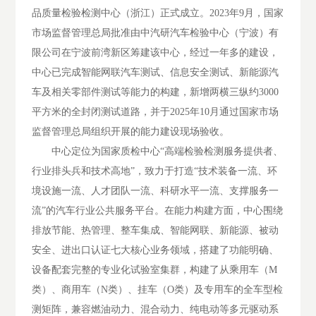
品质量检验检测中心（浙江）正式成立。
2023年9月，国家
市场监督管理总局批准由中汽研汽车检验中心（宁波）有
限公司在宁波前湾新区筹建该中心，经过一年多的建设，
中心已完成智能网联汽车测试、信息安全测试、新能源汽
车及相关零部件测试等能力的构建，新增两横三纵约3000
平方米的全封闭测试道路，并于2025年10月通过国家市场
监督管理总局组织开展的能力建设现场验收。
中心定位为国家质检中心
“高端检验检测服务提供者、
行业排头兵和技术高地”，致力于打造“技术装备一流、环
境设施一流、人才团队一流、科研水平一流、支撑服务一
流”的汽车行业公共服务平台。在能力构建方面，中心围绕
排放节能、热管理、整车集成、智能网联、新能源、被动
安全、进出口认证七大核心业务领域，搭建了功能明确、
设备配套完整的专业化试验室集群
，构建了从乘用车（
M
类）、商用车（N类）、挂车（O类）及专用车的全车型检
测矩阵，兼容燃油动力、混合动力、纯电动等多元驱动系