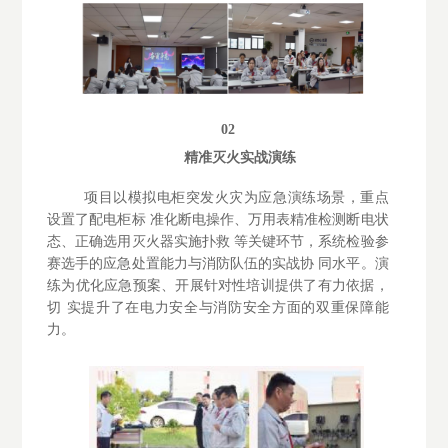
02
精准灭火实战演练
项目以模拟电柜突发火灾为应急演练场景，重点
设置了配电柜标 准化断电操作、万用表精准检测断电状
态、正确选用灭火器实施扑救 等关键环节，系统检验参
赛选手的应急处置能力与消防队伍的实战协 同水平。演
练为优化应急预案、开展针对性培训提供了有力依据，
切 实提升了在电力安全与消防安全方面的双重保障能
力。